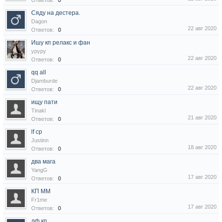
Ответов:
0
Сяду на дестера.
Dagon
22 авг 2020
Ответов:
0
Ишу кп релакс и фан
ypypy
22 авг 2020
Ответов:
0
qq all
Djamburde
22 авг 2020
Ответов:
0
ищу пати
Tinakl
21 авг 2020
Ответов:
0
lf cp
Justinn
18 авг 2020
Ответов:
0
два мага
YangG
17 авг 2020
Ответов:
0
КП ММ
Fr1me
17 авг 2020
Ответов:
0
лф кп