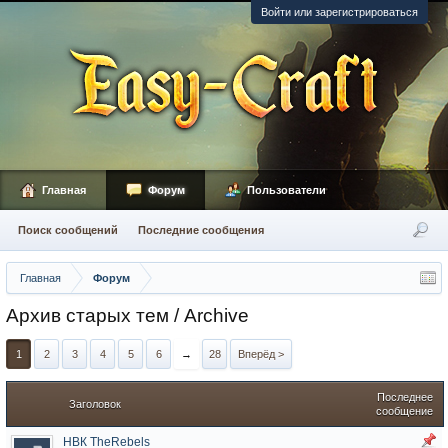
Войти или зарегистрироваться
Главная
Форум
Пользователи
Поиск сообщений
Последние сообщения
Главная
Форум
Архив старых тем / Archive
1
2
3
4
5
6
→
28
Вперёд >
Последнее
Заголовок
сообщение
НВК TheRebels