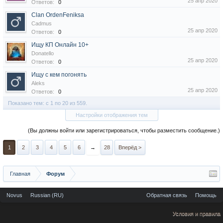
25 апр 2020
Ответов:
0
Clan OrdenFeniksa
Cadmus
25 апр 2020
Ответов:
0
Ищу КП Онлайн 10+
Donatello
25 апр 2020
Ответов:
0
Ищу с кем погонять
Aleks
25 апр 2020
Ответов:
0
Показано тем: с 1 по 20 из 559.
Настройки отображения тем
(Вы должны войти или зарегистрироваться, чтобы разместить сообщение.)
1
2
3
4
5
6
→
28
Вперёд >
Главная
Форум
Novus
Russian (RU)
Обратная связь
Помощь
Условия и правила