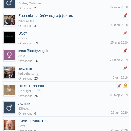
AndreyCollapse
29 июн 2018
Ответов:
2
Euphoria - зайдём под эффектом.
KillAllWorld
29 июн 2018
Ответов:
8
DSoft
Co6ra
25 апр 2020
Ответов:
13
клан BloodyAngels
Arka
27 июл 2019
Ответов:
16
закрыть
kakdela
...
2
6 окт 2018
Ответов:
23
-=Клан Tribunal
RedLight
...
2
16 мар 2019
Ответов:
25
лф пак
130zxc
22 авг 2020
Ответов:
0
Лимит Релакс Пак
Батя
22 авг 2020