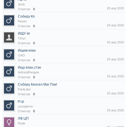
doob
26 апр 2020
Ответов:
0
Соберу Кп
Rewer
26 апр 2020
Ответов:
0
ИЩУ кп
Tshyr
26 апр 2020
Ответов:
0
Ищем клан
ОАО
25 апр 2020
Ответов:
0
Ищу клан,стак
AdmiralPenguin
25 апр 2020
Ответов:
0
Соберу Кенсел Маг Пак!
PartiLider
25 апр 2020
Ответов:
0
lf cp
younglover
25 апр 2020
Ответов:
0
ЛФ ЦП
Rude