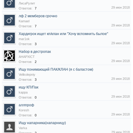
ЛисаРулит
29 июн 2018
Ответов:
7
лф 2 мемберов срочно
Kamael
29 июн 2018
Ответов:
7
Хардигрок ищет кп/клан или "Хочу вспомнить былое"
mar1ok
29 июн 2018
Ответов:
3
Набор в дестропак
AHAPXICT
29 июн 2018
Ответов:
2
Ищу понимающий ПАК/КЛАН (я с баластом)
Velikolepniy
29 июн 2018
Ответов:
3
ищу КП/Пак
kappa
29 июн 2018
Ответов:
0
аллпроф
Koresh
29 июн 2018
Ответов:
0
Ищу напарника(напарницу)
Varka
29 июн 2018