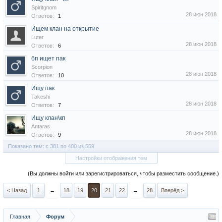
Spiritgnom
28 июн 2018
Ответов:
1
Ищем клан на открытие
Luter
28 июн 2018
Ответов:
6
бп ищет пак
Scorpion
28 июн 2018
Ответов:
10
Ищу пак
Takeshi
28 июн 2018
Ответов:
7
Ищу клан\кп
Antaras
28 июн 2018
Ответов:
9
Показано тем: с 381 по 400 из 559.
Настройки отображения тем
(Вы должны войти или зарегистрироваться, чтобы разместить сообщение.)
< Назад
1
←
18
19
20
21
22
→
28
Вперёд >
Главная
Форум