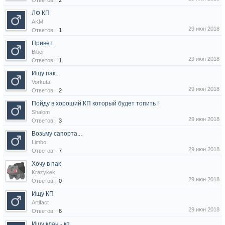
Ответов:
2
ЛФ КП
AKM
29 июн 2018
Ответов:
1
Привет.
Biber
29 июн 2018
Ответов:
1
Ищу пак...
Vorkuta
29 июн 2018
Ответов:
2
Пойду в хороший КП который будет топить !
Shalom
29 июн 2018
Ответов:
3
Возьмy сапорта...
Limbo
29 июн 2018
Ответов:
7
Хочу в пак
Krazykek
29 июн 2018
Ответов:
0
Ищу КП
Artifact
29 июн 2018
Ответов:
6
Ищу клан - кп