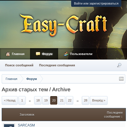
Войти или зарегистрироваться
Главная
Форум
Пользователи
Поиск сообщений
Последние сообщения
Главная
Форум
Архив старых тем / Archive
< Назад
1
←
18
19
20
21
22
→
28
Вперёд >
Последнее
Заголовок
сообщение ↓
SARCASM