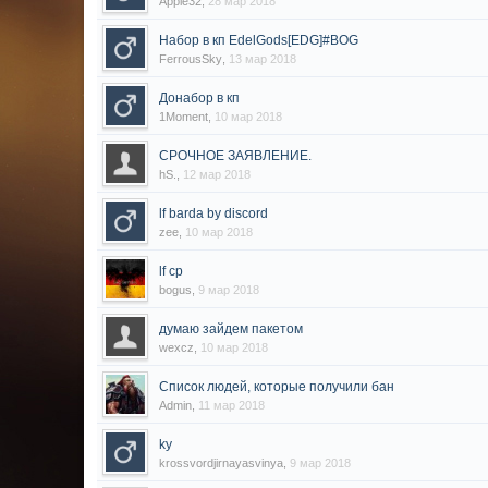
Apple32
,
28 мар 2018
Набор в кп EdelGods[EDG]#BOG
FerrousSky
,
13 мар 2018
Донабор в кп
1Moment
,
10 мар 2018
СРОЧНОЕ ЗАЯВЛЕНИЕ.
hS.
,
12 мар 2018
lf barda by discord
zee
,
10 мар 2018
lf cp
bogus
,
9 мар 2018
думаю зайдем пакетом
wexcz
,
10 мар 2018
Список людей, которые получили бан
Admin
,
11 мар 2018
ky
krossvordjirnayasvinya
,
9 мар 2018