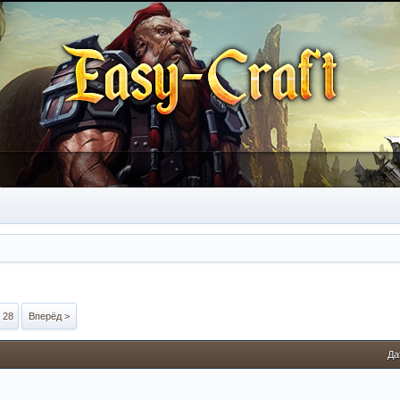
28
Вперёд >
Да