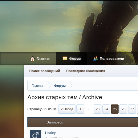
Главная
Форум
Пользователи
Поиск сообщений
Последние сообщения
Главная
Форум
Архив старых тем / Archive
Страница 25 из 28
< Назад
1
←
23
24
25
26
27
Заголовок
Набор