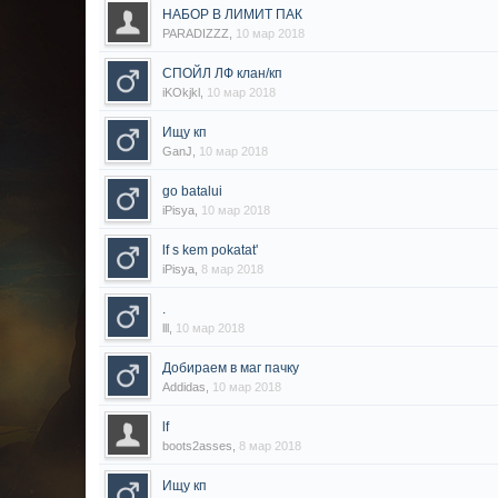
НАБОР В ЛИМИТ ПАК
PARADIZZZ
,
10 мар 2018
СПОЙЛ ЛФ клан/кп
iKOkjkl
,
10 мар 2018
Ищу кп
GanJ
,
10 мар 2018
go batalui
iPisya
,
10 мар 2018
lf s kem pokatat'
iPisya
,
8 мар 2018
.
lll
,
10 мар 2018
Добираем в маг пачку
Addidas
,
10 мар 2018
lf
boots2asses
,
8 мар 2018
Ищу кп