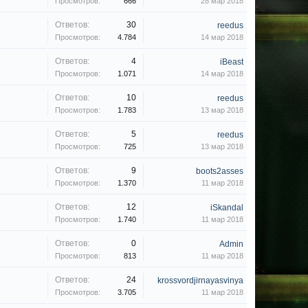
Просмотров:
666
28 мар 2018
Ответов:
30
reedus
Просмотров:
4.784
14 мар 2018
Ответов:
4
iBeast
Просмотров:
1.071
14 мар 2018
Ответов:
10
reedus
Просмотров:
1.783
13 мар 2018
Ответов:
5
reedus
Просмотров:
725
13 мар 2018
Ответов:
9
boots2asses
Просмотров:
1.370
11 мар 2018
Ответов:
12
iSkandal
Просмотров:
1.740
11 мар 2018
Ответов:
0
Admin
Просмотров:
813
11 мар 2018
Ответов:
24
krossvordjirnayasvinya
Просмотров:
3.705
11 мар 2018