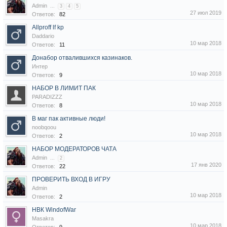
Admin
...
3
4
5
27 июл 2019
Ответов:
82
Allproff lf kp
Daddario
10 мар 2018
Ответов:
11
Донабор отвалившихся казинаков.
Интер
10 мар 2018
Ответов:
9
НАБОР В ЛИМИТ ПАК
PARADIZZZ
10 мар 2018
Ответов:
8
В маг пак активные люди!
noobqoou
10 мар 2018
Ответов:
2
НАБОР МОДЕРАТОРОВ ЧАТА
Admin
...
2
17 янв 2020
Ответов:
22
ПРОВЕРИТЬ ВХОД В ИГРУ
Admin
10 мар 2018
Ответов:
2
НВК WindofWar
Masakra
10 мар 2018