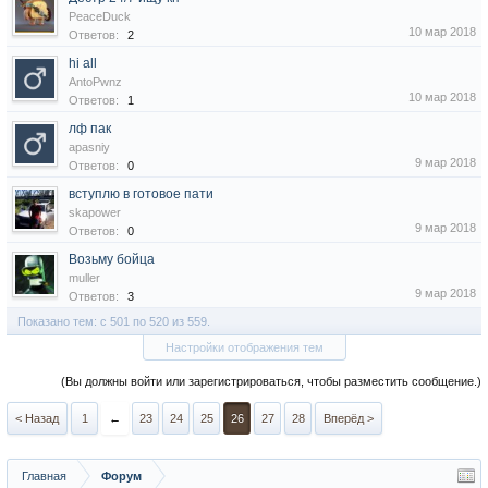
PeaceDuck
10 мар 2018
Ответов:
2
hi all
AntoPwnz
10 мар 2018
Ответов:
1
лф пак
apasniy
9 мар 2018
Ответов:
0
вступлю в готовое пати
skapower
9 мар 2018
Ответов:
0
Возьму бойца
muller
9 мар 2018
Ответов:
3
Показано тем: с 501 по 520 из 559.
Настройки отображения тем
(Вы должны войти или зарегистрироваться, чтобы разместить сообщение.)
< Назад
1
←
23
24
25
26
27
28
Вперёд >
Главная
Форум