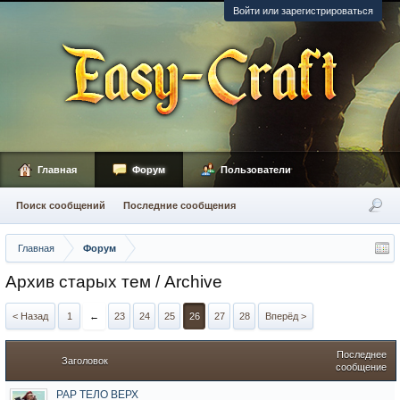
Войти или зарегистрироваться
Главная
Форум
Пользователи
Поиск сообщений
Последние сообщения
Главная
Форум
Архив старых тем / Archive
< Назад
1
←
23
24
25
26
27
28
Вперёд >
Последнее
Заголовок
сообщение
РАР ТЕЛО ВЕРХ