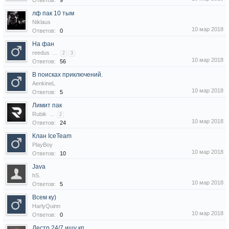
Ответов:
9
лф пак 10 тым
Niklaus
10 мар 2018
Ответов:
0
На фан
reedus
...
2
3
10 мар 2018
Ответов:
56
В поисках приключений.
AenkineL
10 мар 2018
Ответов:
5
Лимит пак
Rubik
...
2
10 мар 2018
Ответов:
24
Клан IceTeam
PlayBoy
10 мар 2018
Ответов:
10
Java
hS.
10 мар 2018
Ответов:
5
Всем ку)
HarlyQuinn
10 мар 2018
Ответов:
0
Дестр 24/7 ищу кп