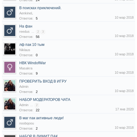
Ответов:
24
В поисках приключений.
AenkineL
10 мар 2018
Ответов:
5
На фан
reedus
...
2
3
10 мар 2018
Ответов:
56
лф пак 10 тым
Niklaus
10 мар 2018
Ответов:
0
НВК WindofWar
Masakra
10 мар 2018
Ответов:
9
ПРОВЕРИТЬ ВХОД В ИГРУ
Admin
10 мар 2018
Ответов:
2
НАБОР МОДЕРАТОРОВ ЧАТА
Admin
...
2
17 янв 2020
Ответов:
22
В маг пак активные люди!
noobqoou
10 мар 2018
Ответов:
2
НАБОР В ЛИМИТ ПАК