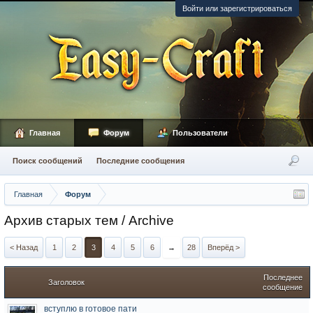
Войти или зарегистрироваться
Главная
Форум
Пользователи
Поиск сообщений
Последние сообщения
Главная
Форум
Архив старых тем / Archive
< Назад
1
2
3
4
5
6
→
28
Вперёд >
Последнее
Заголовок
сообщение
вступлю в готовое пати