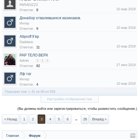
PARADIZZZ
10 мар 2018
Ответов:
8
Донабор отвалившихся казинаков.
Интер
10 мар 2018
Ответов:
9
Allproff lf kp
Daddario
10 мар 2018
Ответов:
11
РАР ТЕЛО ВЕРХ
Admin
...
3
4
5
27 июл 2019
Ответов:
82
Лф таг
Интер
10 мар 2018
Ответов:
4
Показано тем: с 41 по 60 из 559.
Настройки отображения тем
(Вы должны войти или зарегистрироваться, чтобы разместить сообщение.)
< Назад
1
2
3
4
5
6
→
28
Вперёд >
Главная
Форум