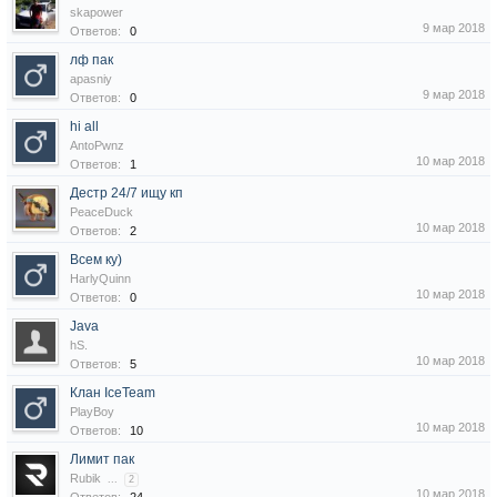
skapower
9 мар 2018
Ответов:
0
лф пак
apasniy
9 мар 2018
Ответов:
0
hi all
AntoPwnz
10 мар 2018
Ответов:
1
Дестр 24/7 ищу кп
PeaceDuck
10 мар 2018
Ответов:
2
Всем ку)
HarlyQuinn
10 мар 2018
Ответов:
0
Java
hS.
10 мар 2018
Ответов:
5
Клан IceTeam
PlayBoy
10 мар 2018
Ответов:
10
Лимит пак
Rubik
...
2
10 мар 2018