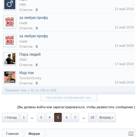
HBK
12 май 2018
Ответов:
0
за любую профу
made
12 май 2018
Ответов:
0
за любую профу
made
12 май 2018
Ответов:
0
Пара людей
2000
17 май 2018
Ответов:
6
Ищу пак
TynckyVyncky
14 май 2018
Ответов:
0
Показано тем: с 81 по 100 из 559.
Настройки отображения тем
(Вы должны войти или зарегистрироваться, чтобы разместить сообщение.)
< Назад
1
←
3
4
5
6
7
→
28
Вперёд >
Главная
Форум