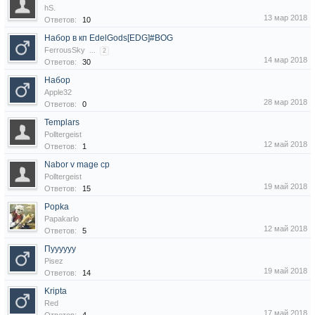
hS.
13 мар 2018
Ответов:
10
Набор в кп EdelGods[EDG]#BOG
FerrousSky
...
2
14 мар 2018
Ответов:
30
Набор
Apple32
28 мар 2018
Ответов:
0
Templars
Polltergeist
12 май 2018
Ответов:
1
Nabor v mage cp
Polltergeist
19 май 2018
Ответов:
15
Popka
Papakarlo
12 май 2018
Ответов:
5
Пуууууу
Pisez
19 май 2018
Ответов:
14
Kripta
Red
17 май 2018