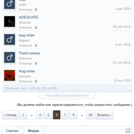
wolrk
2 дек 2019
Ответов:
0
ADEQUATE
inhuman
30 ноя 2019
Ответов:
0
ищу клан
Aligator
4 окт 2019
Ответов:
0
Поиск клана
Manowar
23 сен 2019
Ответов:
0
Ищу клан
kamal1n
8 сен 2019
Ответов:
0
Показано тем: с 101 по 120 из 559.
Настройки отображения тем
(Вы должны войти или зарегистрироваться, чтобы разместить сообщение.)
< Назад
1
←
4
5
6
7
8
→
28
Вперёд >
Главная
Форум