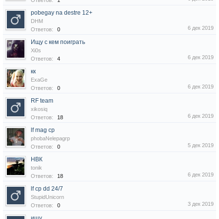
Ответов:
1
pobegay na destre 12+
DHM
6 дек 2019
Ответов:
0
Ищу с кем поиграть
Xi0s
6 дек 2019
Ответов:
4
кк
ExaGe
6 дек 2019
Ответов:
0
RF team
xikosiq
6 дек 2019
Ответов:
18
lf mag cp
phobaNelepagrp
5 дек 2019
Ответов:
0
НВК
tonik
6 дек 2019
Ответов:
18
lf cp dd 24/7
StupidUnicorn
3 дек 2019
Ответов:
0
ищу