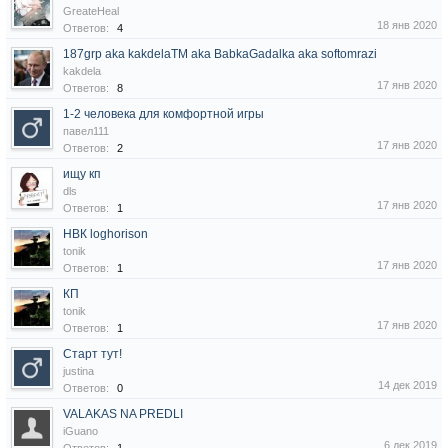
GreateHeal
18 янв 2020
Ответов:
4
187grp aka kakdelaTM aka BabkaGadalka aka softomrazi
kakdela
17 янв 2020
Ответов:
8
1-2 человека для комфортной игры
павел111
17 янв 2020
Ответов:
2
ищу кп
dls
17 янв 2020
Ответов:
1
НВК loghorison
tonik
17 янв 2020
Ответов:
1
КП
tonik
17 янв 2020
Ответов:
1
Старт тут!
justina
14 дек 2019
Ответов:
0
VALAKAS NA PREDLI
iGuano
6 дек 2019