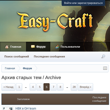
Войти или зарегистрироваться
Главная
Форум
Пользователи
Поиск сообщений
Последние сообщения
Главная
Форум
Архив старых тем / Archive
< Назад
1
←
4
5
6
7
8
→
28
Вперёд >
Последнее
Заголовок
сообщение
НВК в GH team