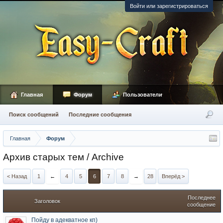
Войти или зарегистрироваться
Главная
Форум
Пользователи
Поиск сообщений
Последние сообщения
Главная
Форум
Архив старых тем / Archive
< Назад
1
←
4
5
6
7
8
→
28
Вперёд >
Последнее
Заголовок
сообщение
Пойду в адекватное кп)