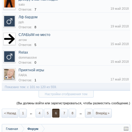
sato
19 май 2018
Ответов:
7
Лф бардом
pph
19 май 2018
Ответов:
8
СЛАБЫМ не место
arrow
15 май 2018
Ответов:
5
Relax
dommassive
15 май 2018
Ответов:
0
Приятной игры
FARA
17 май 2018
Ответов:
1
Показано тем: с 101 по 120 из 559.
Настройки отображения тем
(Вы должны войти или зарегистрироваться, чтобы разместить сообщение.)
< Назад
1
←
4
5
6
7
8
→
28
Вперёд >
Главная
Форум