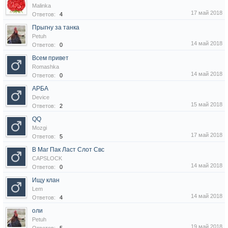
Malinka
17 май 2018
Ответов:
4
Прыгну за танка
Petuh
14 май 2018
Ответов:
0
Всем привет
Romashka
14 май 2018
Ответов:
0
АРБА
Device
15 май 2018
Ответов:
2
QQ
Mozgi
17 май 2018
Ответов:
5
В Маг Пак Ласт Слот Свс
CAPSLOCK
14 май 2018
Ответов:
0
Ищу клан
Lem
14 май 2018
Ответов:
4
оли
Petuh
19 май 2018