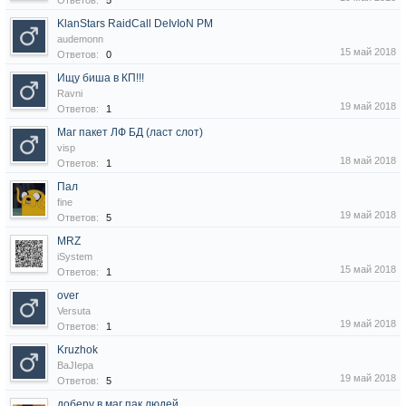
Ответов:
5
KlanStars RaidCall DeIvIoN PM
audemonn
15 май 2018
Ответов:
0
Ищу биша в КП!!!
Ravni
19 май 2018
Ответов:
1
Маг пакет ЛФ БД (ласт слот)
visp
18 май 2018
Ответов:
1
Пал
fine
19 май 2018
Ответов:
5
MRZ
iSystem
15 май 2018
Ответов:
1
over
Versuta
19 май 2018
Ответов:
1
Kruzhok
BaJIepa
19 май 2018
Ответов:
5
доберу в маг пак людей