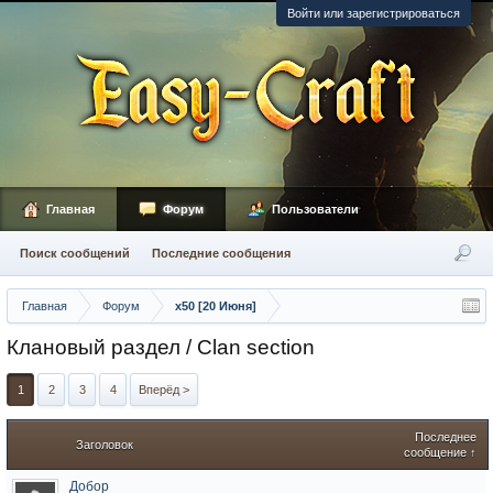
Войти или зарегистрироваться
Главная
Форум
Пользователи
Поиск сообщений
Последние сообщения
Главная
Форум
x50 [20 Июня]
Клановый раздел / Сlan section
1
2
3
4
Вперёд >
Последнее
Заголовок
сообщение ↑
Добор