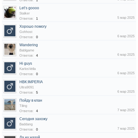
Ответов:
1
Let’s goooo
Stalker
5 мар 2025
Ответов:
1
Хорошо помогу
Gohhost
6 мар 2025
Ответов:
0
Wandering
Bablgame
6 мар 2025
Ответов:
4
Hi guys
KarlosVella
6 мар 2025
Ответов:
0
НВК:IMPERIA
Ultra9091
6 мар 2025
Ответов:
5
Пойду в клан
Tiling
7 мар 2025
Ответов:
4
Сегодня захожу
Baddang
7 мар 2025
Ответов:
0
Да ну нахуй