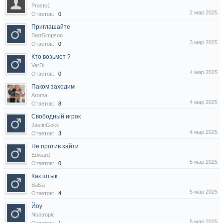
Prosto1
2 мар 2025
Ответов:
0
Приглашайте
BarrSimpson
3 мар 2025
Ответов:
0
Кто возьмет ?
VarDi
4 мар 2025
Ответов:
0
Паком заходим
Aroma
4 мар 2025
Ответов:
8
Свободный игрок
JastinGokk
4 мар 2025
Ответов:
3
Не против зайти
Edward
5 мар 2025
Ответов:
0
Как штык
Balsa
5 мар 2025
Ответов:
4
Йоу
Nootropic
5 мар 2025