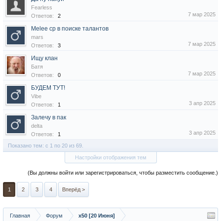
Fearless
7 мар 2025
Ответов:
2
Melee cp в поиске талантов
mars
7 мар 2025
Ответов:
3
Ищу клан
Батя
7 мар 2025
Ответов:
0
БУДЕМ ТУТ!
Vibe
3 апр 2025
Ответов:
1
Залечу в пак
delta
3 апр 2025
Ответов:
1
Показано тем: с 1 по 20 из 69.
Настройки отображения тем
(Вы должны войти или зарегистрироваться, чтобы разместить сообщение.)
1
2
3
4
Вперёд >
Главная
Форум
x50 [20 Июня]