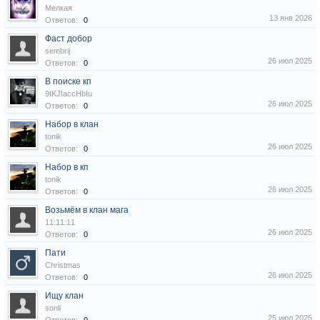
Мелкая
13 янв 2026
Ответов:
0
Фаст добор
sembrij
26 июл 2025
Ответов:
0
В поиске кп
9IKJIaccHbIu
26 июл 2025
Ответов:
0
Набор в клан
tonik
26 июл 2025
Ответов:
0
Набор в кп
tonik
26 июл 2025
Ответов:
0
Возьмём в клан мага
11:11:11
26 июл 2025
Ответов:
0
Пати
Christmas
26 июл 2025
Ответов:
0
Ищу клан
sonli
25 июл 2025