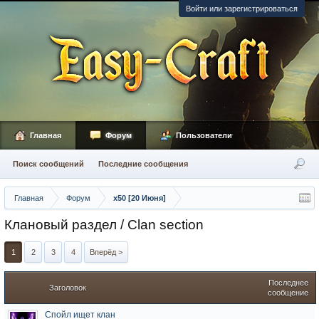
Войти или зарегистрироваться
Главная
Форум
Пользователи
Поиск сообщений
Последние сообщения
Главная
Форум
x50 [20 Июня]
Клановый раздел / Сlan section
1
2
3
4
Вперёд >
Последнее
Заголовок
сообщение
Спойл ищет клан