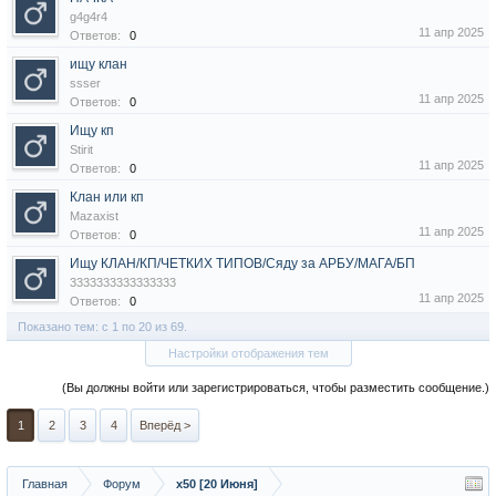
g4g4r4
11 апр 2025
Ответов:
0
ищу клан
ssser
11 апр 2025
Ответов:
0
Ищу кп
Stirit
11 апр 2025
Ответов:
0
Клан или кп
Mazaxist
11 апр 2025
Ответов:
0
Ищу КЛАН/КП/ЧЕТКИХ ТИПОВ/Сяду за АРБУ/МАГА/БП
3333333333333333
11 апр 2025
Ответов:
0
Показано тем: с 1 по 20 из 69.
Настройки отображения тем
(Вы должны войти или зарегистрироваться, чтобы разместить сообщение.)
1
2
3
4
Вперёд >
Главная
Форум
x50 [20 Июня]