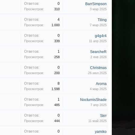
Ответов:
0
BarrSimpson
Просмотров:
310
3 мар 2025
Ответов:
4
Tiling
Просмотров:
1.000
7 мар 2025
Ответов:
0
g4g4r4
Просмотров:
339
11 апр 2025
Ответов:
1
SearcheR
Просмотров:
258
2 янв 2026
Ответов:
0
Christmas
Просмотров:
200
26 июл 2025
Ответов:
8
Aroma
Просмотров:
1.598
4 мар 2025
Ответов:
1
NocturnisShade
Просмотров:
485
7 апр 2025
Ответов:
0
Skrr
Просмотров:
444
11 май 2025
Ответов:
0
yamiko