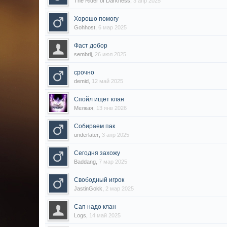
The Rider of Darkness
,
3 апр 2025
Хорошо помогу
Gohhost
,
6 мар 2025
Фаст добор
sembrij
,
26 июл 2025
срочно
demid
,
12 май 2025
Спойл ищет клан
Мелкая
,
13 янв 2026
Собираем пак
underlater
,
3 апр 2025
Сегодня захожу
Baddang
,
7 мар 2025
Свободный игрок
JastinGokk
,
2 мар 2025
Сап надо клан
Logs
,
14 май 2025