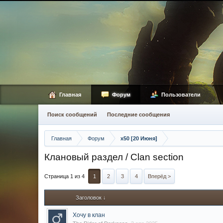
Главная
Форум
Пользователи
Поиск сообщений
Последние сообщения
Главная
Форум
x50 [20 Июня]
Клановый раздел / Сlan section
Страница 1 из 4
1
2
3
4
Вперёд >
Заголовок ↓
Хочу в клан