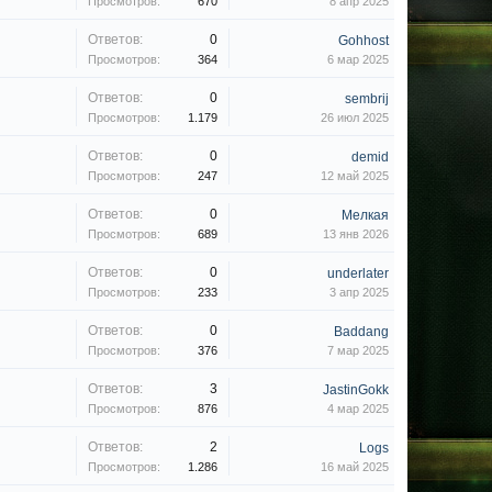
Просмотров:
670
8 апр 2025
Ответов:
0
Gohhost
Просмотров:
364
6 мар 2025
Ответов:
0
sembrij
Просмотров:
1.179
26 июл 2025
Ответов:
0
demid
Просмотров:
247
12 май 2025
Ответов:
0
Мелкая
Просмотров:
689
13 янв 2026
Ответов:
0
underlater
Просмотров:
233
3 апр 2025
Ответов:
0
Baddang
Просмотров:
376
7 мар 2025
Ответов:
3
JastinGokk
Просмотров:
876
4 мар 2025
Ответов:
2
Logs
Просмотров:
1.286
16 май 2025