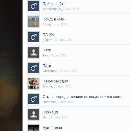
Приглашайте
BarrSimpson
,
3 мар 2025
Пойду в клан
Tiling
,
1 мар 2025
ПАЧКА
g4g4r4
,
11 апр 2025
Пати
Axe
,
30 дек 2025
Пати
Christmas
,
26 июл 2025
Паком заходим
Aroma
,
26 фев 2025
Открыт к предложениям по вступлению в клан.
Doomveil
,
5 апр 2025
Нужно кп
Skrr
,
11 май 2025
Нужен клан