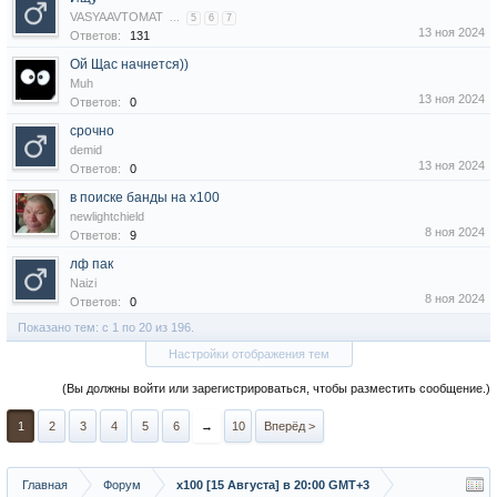
VASYAAVTOMAT
...
5
6
7
13 ноя 2024
Ответов:
131
Ой Щас начнется))
Muh
13 ноя 2024
Ответов:
0
срочно
demid
13 ноя 2024
Ответов:
0
в поиске банды на х100
newlightchield
8 ноя 2024
Ответов:
9
лф пак
Naizi
8 ноя 2024
Ответов:
0
Показано тем: с 1 по 20 из 196.
Настройки отображения тем
(Вы должны войти или зарегистрироваться, чтобы разместить сообщение.)
1
2
3
4
5
6
→
10
Вперёд >
Главная
Форум
х100 [15 Августа] в 20:00 GMT+3