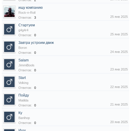
Ответов:
2
ищу компанию
Rock-n-Roll
25 янв 2025
Ответов:
3
Стартуем
g4g4r4
25 янв 2025
Ответов:
0
Завтра устроим движ
Boron
24 янв 2025
Ответов:
0
Salam
JimmiBools
23 янв 2025
Ответов:
0
Start
Volking
22 янв 2025
Ответов:
0
Пойду
Matilda
21 янв 2025
Ответов:
0
Ку
Banihop
20 янв 2025
Ответов:
0
Ищу