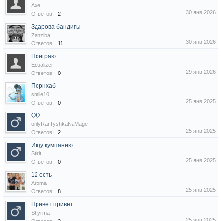
Axe
30 янв 2026
Ответов:
2
Здарова бандиты
Zanziba
30 янв 2026
Ответов:
11
Поиграю
Equalizer
29 янв 2026
Ответов:
0
Порнхаб
smile10
25 янв 2025
Ответов:
0
QQ
onlyRarTyshkaNaMage
25 янв 2025
Ответов:
2
Ищу кумпанию
Stirit
25 янв 2025
Ответов:
0
12 есть
Aroma
25 янв 2025
Ответов:
8
Привет привет
Shyrma
25 янв 2025