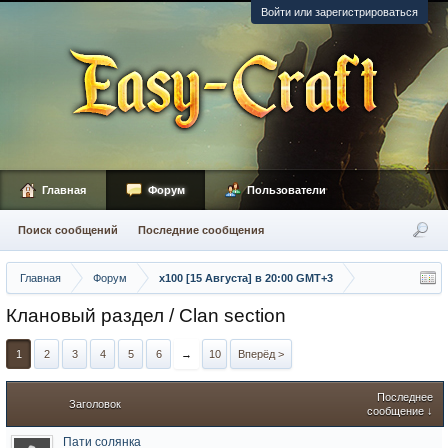
Войти или зарегистрироваться
Главная
Форум
Пользователи
Поиск сообщений
Последние сообщения
Главная
Форум
х100 [15 Августа] в 20:00 GMT+3
Клановый раздел / Сlan section
1
2
3
4
5
6
→
10
Вперёд >
Последнее
Заголовок
сообщение ↓
Пати солянка