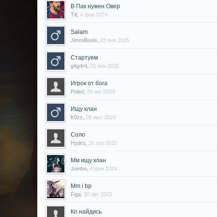
В Пак нужен Овер
Till
,
4 фев 2024
Salam
JimmiBools
,
23 янв 2025
Стартуем
g4g4r4
,
25 янв 2025
Игрок от бога
Poled
,
29 авг 2023
Ищу клан
fr0zz
,
28 июл 2024
Соло
Hydro
,
16 апр 2022
Мм ищу клан
Jumbo
,
4 фев 2024
Mm i bp
Figa
,
30 авг 2023
Кп найдись