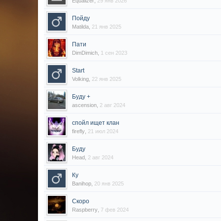
Equalizer
,
29 янв 2026
Пойду
Matilda
,
21 янв 2025
Пати
DimDimich
,
1 сен 2023
Start
Volking
,
22 янв 2025
Буду +
ascension
,
2 авг 2024
спойл ищет клан
firefly
,
21 июл 2024
Буду
Head
,
2 авг 2024
Ку
Banihop
,
20 янв 2025
Скоро
Raspberry
,
7 фев 2024