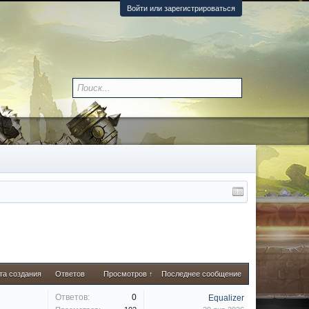
Войти или зарегистрироваться
та создания
Ответов
Просмотров ↑
Последнее сообщение
Ответов:
0
Equalizer