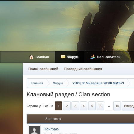
Главная
Форум
Пользователи
Поиск сообщений
Последние сообщения
Главная
Форум
х100 [30 Января] в 20:00 GMT+3
Клановый раздел / Сlan section
Страница 1 из 10
1
2
3
4
5
6
→
10
Вперё
Заголовок
Поиграю