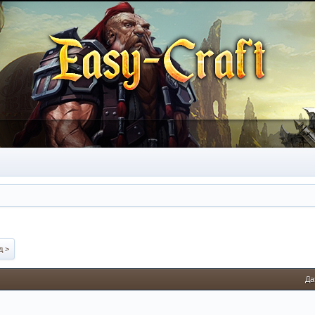
д >
Да