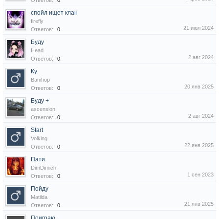
Ответов:
0
спойл ищет клан
firefly
21 июл 2024
Ответов:
0
Буду
Head
2 авг 2024
Ответов:
0
Ку
Banihop
20 янв 2025
Ответов:
0
Буду +
ascension
2 авг 2024
Ответов:
0
Start
Volking
22 янв 2025
Ответов:
0
Пати
DimDimich
1 сен 2023
Ответов:
0
Пойду
Matilda
21 янв 2025
Ответов:
0
Поиграю