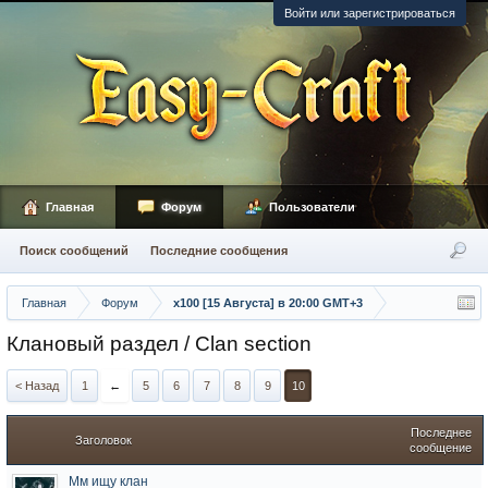
Войти или зарегистрироваться
Главная
Форум
Пользователи
Поиск сообщений
Последние сообщения
Главная
Форум
х100 [15 Августа] в 20:00 GMT+3
Клановый раздел / Сlan section
< Назад
1
←
5
6
7
8
9
10
Последнее
Заголовок
сообщение
Мм ищу клан