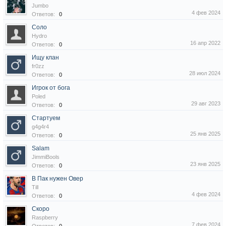
Jumbo
4 фев 2024
Ответов:
0
Соло
Hydro
16 апр 2022
Ответов:
0
Ищу клан
fr0zz
28 июл 2024
Ответов:
0
Игрок от бога
Poled
29 авг 2023
Ответов:
0
Стартуем
g4g4r4
25 янв 2025
Ответов:
0
Salam
JimmiBools
23 янв 2025
Ответов:
0
В Пак нужен Овер
Till
4 фев 2024
Ответов:
0
Скоро
Raspberry
7 фев 2024