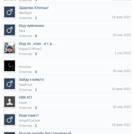
Ответов:
3
Здарова Хлопцы!
MiniStyle
19 фев 2021
Ответов:
1
Ищу кумпанию
Stirit
25 янв 2025
Ответов:
0
Ищу кп , клан , и т д ...
Kagan174PwnZ
1 сен 2023
Ответов:
3
.
inhuman
29 янв 2021
Ответов:
0
Зайду к комуто
VataFuck
15 фев 2021
Ответов:
1
НВК КП
satan
15 апр 2022
Ответов:
3
Ищю пакет!
AHgePCoOoH
19 фев 2021
Ответов:
1
Ищу кп онлайн бесссконечный