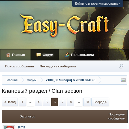
Войти или зарегистрироваться
Главная
Форум
Пользователи
Поиск сообщений
Последние сообщения
Главная
Форум
х100 [30 Января] в 20:00 GMT+3
Клановый раздел / Сlan section
< Назад
1
←
4
5
6
7
8
→
10
Вперёд >
Последнее
Заголовок
сообщение
Kmlt