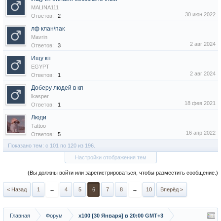
MALINA111
30 июн 2022
Ответов:
2
лф клан\пак
Mavrin
2 авг 2024
Ответов:
3
Ищу кп
EGYPT
2 авг 2024
Ответов:
1
Доберу людей в кп
lkasper
18 фев 2021
Ответов:
1
Люди
Tattoo
16 апр 2022
Ответов:
5
Показано тем: с 101 по 120 из 196.
Настройки отображения тем
(Вы должны войти или зарегистрироваться, чтобы разместить сообщение.)
< Назад
1
←
4
5
6
7
8
→
10
Вперёд >
Главная
Форум
х100 [30 Января] в 20:00 GMT+3