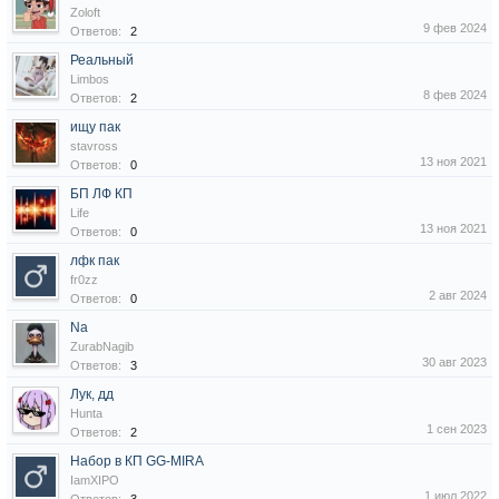
Zoloft
9 фев 2024
Ответов:
2
Реальный ️
Limbos
8 фев 2024
Ответов:
2
ищу пак
stavross
13 ноя 2021
Ответов:
0
БП ЛФ КП
Life
13 ноя 2021
Ответов:
0
лфк пак
fr0zz
2 авг 2024
Ответов:
0
Na
ZurabNagib
30 авг 2023
Ответов:
3
Лук, дд
Hunta
1 сен 2023
Ответов:
2
Набор в КП GG-MIRA
IamXIPO
1 июл 2022