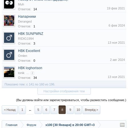
Muh
19 фев 2021
Ответов:
14
Напарники
Deranged
6 фев 2024
Ответов:
1
НВК SUNPWNZ
RIDIG1994
13 ноя 2021
Ответов:
3
НВК Excellent
Omlen
2 авг 2024
Ответов:
0
НВК loghorison
tonik
...
2
13 ноя 2021
Ответов:
34
Показано тем: с 141 по 160 из 196.
Настройки отображения тем
(Вы должны войти или зарегистрироваться, чтобы разместить сообщение.)
< Назад
1
←
5
6
7
8
9
10
Вперёд >
Главная
Форум
х100 [30 Января] в 20:00 GMT+3