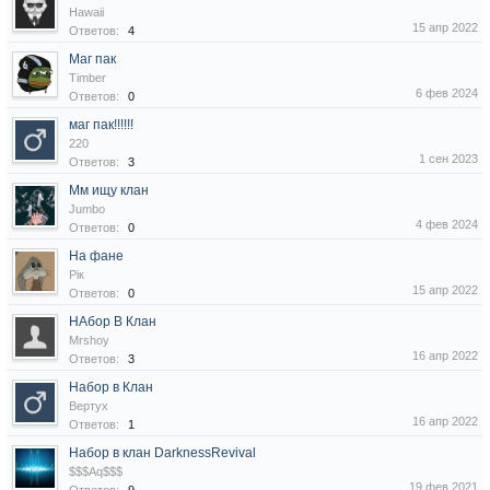
Hawaii
15 апр 2022
Ответов:
4
Маг пак
Timber
6 фев 2024
Ответов:
0
маг пак!!!!!!
220
1 сен 2023
Ответов:
3
Мм ищу клан
Jumbo
4 фев 2024
Ответов:
0
На фане
Рік
15 апр 2022
Ответов:
0
НАбор В Клан
Mrshoy
16 апр 2022
Ответов:
3
Набор в Клан
Вертух
16 апр 2022
Ответов:
1
Набор в клан DarknessRevival
$$$Aq$$$
19 фев 2021