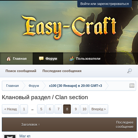
Войти или зарегистрироваться
Главная
Форум
Пользователи
Поиск сообщений
Последние сообщения
Главная
Форум
х100 [30 Января] в 20:00 GMT+3
Клановый раздел / Сlan section
< Назад
1
←
5
6
7
8
9
10
Вперёд >
Последнее
Заголовок ↑
сообщение
Маг кп