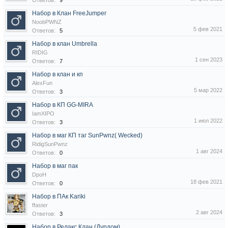
Ответов:
9
Набор в Клан FreeJumper
NoobPWNZ
5 фев 2021
Ответов:
5
Набор в клан Umbrella
RIDIG
1 сен 2023
Ответов:
7
Набор в клан и кп
AlexFun
5 мар 2022
Ответов:
3
Набор в КП GG-MIRA
IamXIPO
1 июл 2022
Ответов:
3
Набор в маг КП таг SunPwnz( Wecked)
RidigSunPwnz
1 авг 2024
Ответов:
0
Набор в маг пак
DpoH
18 фев 2021
Ответов:
0
Набор в ПАк Kariki
ffaster
2 авг 2024
Ответов:
3
Набор в Релакс Клан.(Дурдом).