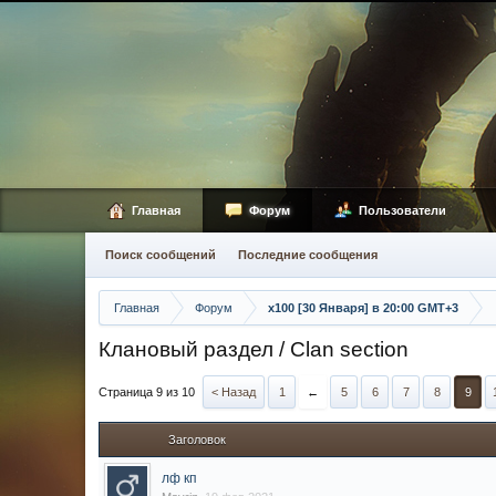
Главная
Форум
Пользователи
Поиск сообщений
Последние сообщения
Главная
Форум
х100 [30 Января] в 20:00 GMT+3
Клановый раздел / Сlan section
Страница 9 из 10
< Назад
1
←
5
6
7
8
9
Заголовок
лф кп