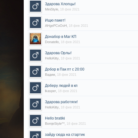
Здарова Хлопцы!
MiniStyle
,
18 фев 2021
Ищю пакет!
AHgePCoOoH
,
18 фев 2021
Донабор в Маг КП
Donatello
,
18 фев 2021
Здарова Орлы!
HelloKitty
,
18 фев 2021
Добор в Пак пт с 20:00
Вадим
,
18 фев 2021
Доберу людей в кп
lkasper
,
18 фев 2021
Здарова работяги!
HelloKitty
,
18 фев 2021
Hello bratiki
BomjeStyle^^
,
18 фев 2021
зайду сюда на стартик