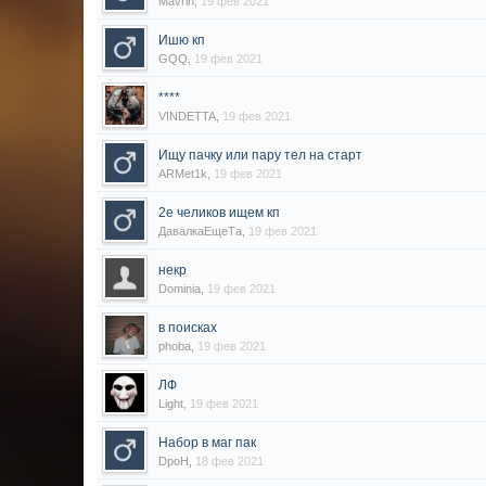
Mavrin
,
19 фев 2021
Ишю кп
GQQ
,
19 фев 2021
****
VINDETTA
,
19 фев 2021
Ищу пачку или пару тел на старт
ARMet1k
,
19 фев 2021
2е челиков ищем кп
ДавалкаЕщеТа
,
19 фев 2021
некр
Dominia
,
19 фев 2021
в поисках
phoba
,
19 фев 2021
ЛФ
Light
,
19 фев 2021
Набор в маг пак
DpoH
,
18 фев 2021