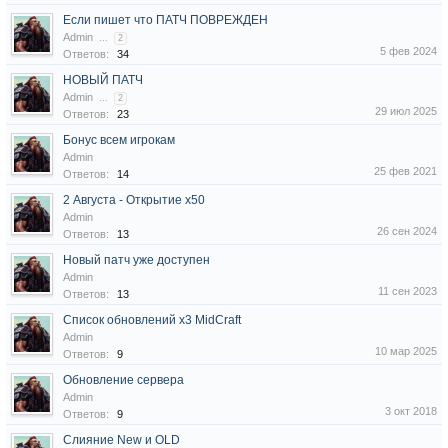
Если пишет что ПАТЧ ПОВРЕЖДЕН
Admin
...
2
5 фев 2024
Ответов:
34
НОВЫЙ ПАТЧ
Admin
...
2
29 июл 2025
Ответов:
23
Бонус всем игрокам
Admin
25 фев 2021
Ответов:
14
2 Августа - Открытие x50
Admin
26 сен 2024
Ответов:
13
Новый патч уже доступен
Admin
11 сен 2023
Ответов:
13
Список обновлений x3 MidCraft
Admin
10 мар 2025
Ответов:
9
Обновление сервера
Admin
3 окт 2018
Ответов:
9
Слияние New и OLD