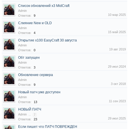
Список обновлений x3 MidCraft
Admin
10 мар 2025
Ответов:
9
Слияние New и OLD
Admin
15 май 2025
Ответов:
4
Открытие х100 EasyCraft 30 августа
Admin
19 авг 2019
Ответов:
0
Обт запущен
Admin
29 июл 2024
Ответов:
3
Обновление сервера
Admin
3 окт 2018
Ответов:
9
Новый патч уже доступен
Admin
11 сен 2023
Ответов:
13
НОВЫЙ ПАТЧ
Admin
...
2
29 июл 2025
Ответов:
23
Если пишет что ПАТЧ ПОВРЕЖДЕН