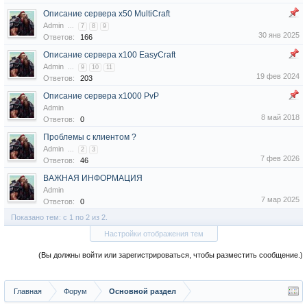
Описание сервера х50 MultiCraft
Admin
...
7
8
9
30 янв 2025
Ответов:
166
Описание сервера х100 EasyCraft
Admin
...
9
10
11
19 фев 2024
Ответов:
203
Описание сервера x1000 PvP
Admin
8 май 2018
Ответов:
0
Проблемы с клиентом ?
Admin
...
2
3
7 фев 2026
Ответов:
46
ВАЖНАЯ ИНФОРМАЦИЯ
Admin
7 мар 2025
Ответов:
0
Показано тем: с 1 по 2 из 2.
Настройки отображения тем
(Вы должны войти или зарегистрироваться, чтобы разместить сообщение.)
Главная
Форум
Основной раздел