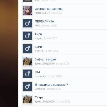
Axe
,
30 дек 2025
Функция автологина
HardSoul
,
28 июл 2025
ПЕРЕКЛИЧКА
MINI
,
25 июл 2025
Хиро
Kagan
,
2 май 2025
админ
g4g4r4
,
11 апр 2025
баф кота и коня
Дима1995(2025)
,
8 апр 2025
ОБТ
Kentucky
,
10 апр 2025
Я правильно понимаю ?
JimboKip
,
10 апр 2025
Старт
Дима1995(2025)
,
11 апр 2025