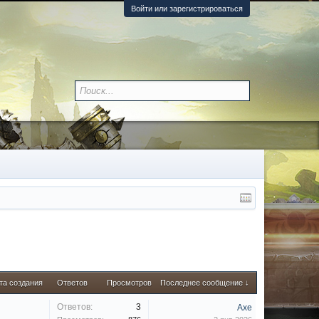
Войти или зарегистрироваться
та создания
Ответов
Просмотров
Последнее сообщение ↓
Ответов:
3
Axe