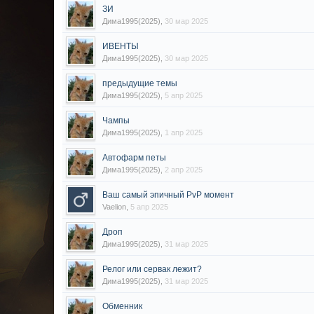
ЗИ
Дима1995(2025)
,
30 мар 2025
ИВЕНТЫ
Дима1995(2025)
,
30 мар 2025
предыдущие темы
Дима1995(2025)
,
5 апр 2025
Чампы
Дима1995(2025)
,
1 апр 2025
Автофарм петы
Дима1995(2025)
,
2 апр 2025
Ваш самый эпичный PvP момент
Vaelion
,
5 апр 2025
Дроп
Дима1995(2025)
,
31 мар 2025
Релог или сервак лежит?
Дима1995(2025)
,
31 мар 2025
Обменник