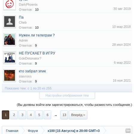
DarkPhoenix
30 авг 2019
Ответов:
10
Па
Cheb
10 мар 2018
Ответов:
10
Нужен ли телеграм ?
Admin
28 июл 2024
Ответов:
9
НЕ ПУСКАЕТ В ИГРУ
GdeDetonator?
6 мар 2022
Ответов:
9
кто забрал эпик
stavross
16 ноя 2021
Ответов:
9
Показано тем: с 1 по 20 из 255.
Настройки отображения тем
(Вы должны войти или зарегистрироваться, чтобы разместить сообщение.)
1
2
3
4
5
6
→
13
Вперёд >
Главная
Форум
х100 [15 Августа] в 20:00 GMT+3