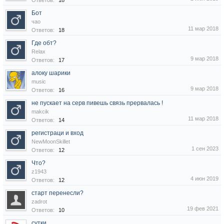
Ответов:
18
Бот
чао
11 мар 2018
Ответов:
18
Где обт?
Relax
9 мар 2018
Ответов:
17
алоку шарики
music
9 мар 2018
Ответов:
16
не пускает на серв пивешь связь прервалась !
makcik
11 мар 2018
Ответов:
14
регистраци и вход
NewMoonSkillet
1 сен 2023
Ответов:
12
Что?
z1943
4 июн 2019
Ответов:
12
старт перенесли?
zadrot
19 фев 2021
Ответов:
10
сутки