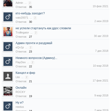
Admin
...
2
19 фев 2021
Ответов:
35
кто-нибудь заходит?
vato20071
...
2
2 июн 2019
Ответов:
30
не успели стартануть как ддос словили
Trollingator
...
2
30 авг 2019
Ответов:
27
Админ прочти и раздумай
eQv1p
...
2
7 дек 2018
Ответов:
23
Немного вопросов (Админу)...
FlayDex
...
2
10 мар 2018
Ответов:
22
Канцел и фир
Lito
...
2
17 фев 2021
Ответов:
21
Онлайн
ROCKY
9 мар 2018
Ответов:
19
Ну и?
reedus
2 июн 2019