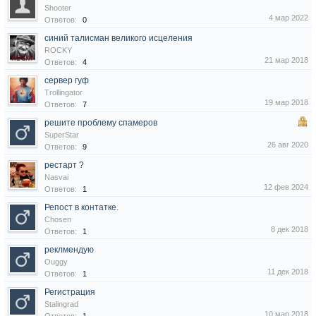
Shooter
4 мар 2022
Ответов:
0
синий талисман великого исцеления
ROCKY
21 мар 2018
Ответов:
4
сервер гуф
Trollingator
19 мар 2018
Ответов:
7
решите проблему спамеров
SuperStar
26 авг 2020
Ответов:
9
рестарт ?
Nasvai
12 фев 2024
Ответов:
1
Репост в контатке.
Chosen
8 дек 2018
Ответов:
1
реклмендую
Ouggy
11 дек 2018
Ответов:
1
Регистрация
Stalingrad
10 мар 2018