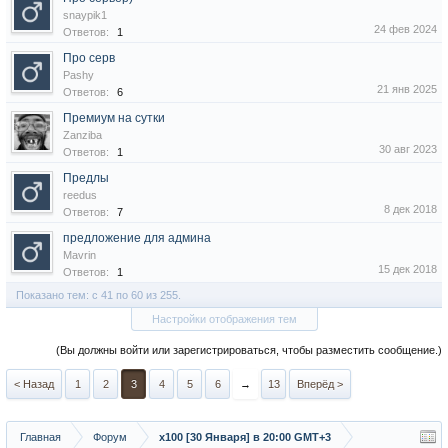
snaypik1
24 фев 2024
Ответов:
1
Про серв
Pashy
21 янв 2025
Ответов:
6
Премиум на сутки
Zanziba
30 авг 2023
Ответов:
1
Предлы
reedus
8 дек 2018
Ответов:
7
предложение для админа
Mavrin
15 дек 2018
Ответов:
1
Показано тем: с 41 по 60 из 255.
Настройки отображения тем
(Вы должны войти или зарегистрироваться, чтобы разместить сообщение.)
< Назад
1
2
3
4
5
6
→
13
Вперёд >
Главная
Форум
х100 [30 Января] в 20:00 GMT+3