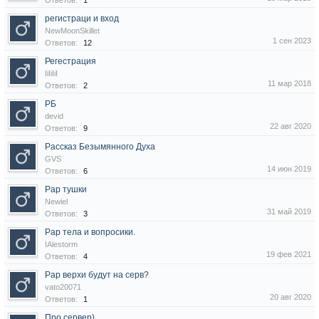
Ответов:
1
регистраци и вход
NewMoonSkillet
1 сен 2023
Ответов:
12
Регестрация
IiIiIiI
11 мар 2018
Ответов:
2
РБ
devid
22 авг 2020
Ответов:
9
Рассказ Безымянного Духа
GVS
14 июн 2019
Ответов:
6
Рар тушки
Newiel
31 май 2019
Ответов:
3
Рар тела и вопросики.
IAlestorm
19 фев 2021
Ответов:
4
Рар верхи будут на серв?
vato20071
20 авг 2020
Ответов:
1
Про сервер)