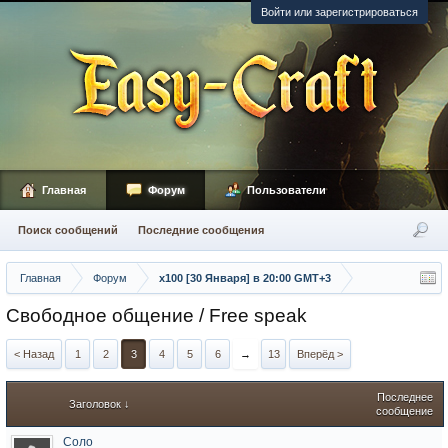
Войти или зарегистрироваться
Главная
Форум
Пользователи
Поиск сообщений
Последние сообщения
Главная
Форум
х100 [30 Января] в 20:00 GMT+3
Свободное общение / Free speak
< Назад
1
2
3
4
5
6
→
13
Вперёд >
Последнее
Заголовок ↓
сообщение
Соло