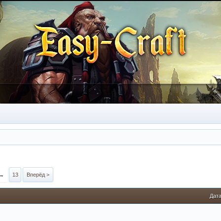
→
13
Вперёд >
Дата