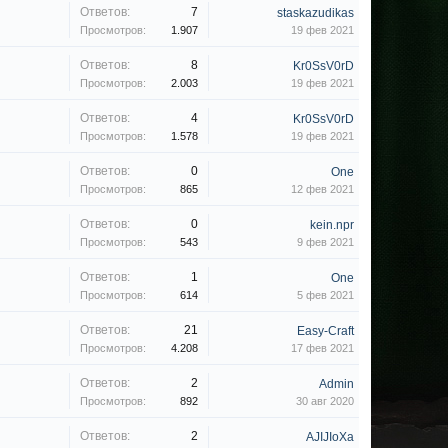
Ответов:
7
staskazudikas
Просмотров:
1.907
19 фев 2021
Ответов:
8
Kr0SsV0rD
Просмотров:
2.003
19 фев 2021
Ответов:
4
Kr0SsV0rD
Просмотров:
1.578
19 фев 2021
Ответов:
0
One
Просмотров:
865
12 фев 2021
Ответов:
0
kein.npr
Просмотров:
543
9 фев 2021
Ответов:
1
One
Просмотров:
614
5 фев 2021
Ответов:
21
Easy-Craft
Просмотров:
4.208
17 фев 2021
Ответов:
2
Admin
Просмотров:
892
30 авг 2020
Ответов:
2
AJIJIoXa