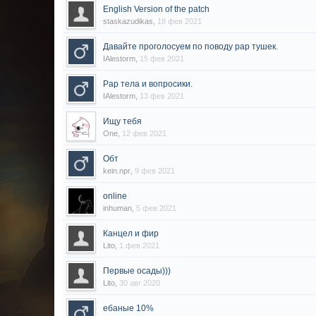
English Version of the patch
staskazudikas
,
18 фев 2021
Давайте проголосуем по поводу рар тушек.
IAlestorm
,
15 фев 2021
Рар тела и вопросики.
IAlestorm
,
13 фев 2021
Ищу тебя
One
,
12 фев 2021
Обт
kein.npr
,
9 фев 2021
online
inhuman
,
5 фев 2021
Канцел и фир
Lito
,
1 фев 2021
Первые осады)))
Lito
,
30 авг 2020
ебаные 10%