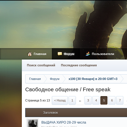
Главная
Форум
Пользователи
Поиск сообщений
Последние сообщения
Главная
Форум
х100 [30 Января] в 20:00 GMT+3
Свободное общение / Free speak
Страница 5 из 13
< Назад
1
←
3
4
5
6
7
Заголовок
ВЫДАЧА ХИРО 28-29 числа