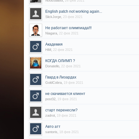
NoobSaiBot
,
26 фев 2021
English patch not working again...
SlickJorge
,
23 фев 2021
Не работает олимпиада!!!
Niagara
,
22 фев 2021
Академия
HiM
,
22 фев 2021
КОГДА ОЛИМП ?
Donatello
,
22 фев 2021
Гвард в Лизардах
GoldCobra
,
19 фев 2021
не скачивается клиент
post32
,
19 фев 2021
старт перенесли?
zadrot
,
19 фев 2021
Авто атт
santoris
,
18 фев 2021