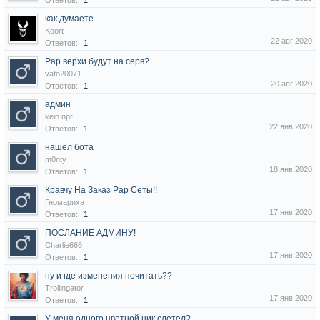
Ответов:
1
как думаете
Koort
22 авг 2020
Ответов:
1
Рар верхи будут на серв?
vato20071
20 авг 2020
Ответов:
1
админ
kein.npr
22 янв 2020
Ответов:
1
нашел бота
m0nty
18 янв 2020
Ответов:
1
Кравчу На Заказ Рар Сеты!!
Гномариха
17 янв 2020
Ответов:
1
ПОСЛАНИЕ АДМИНУ!
Charlie666
17 янв 2020
Ответов:
1
ну и где изменения почитать??
Trollingator
17 янв 2020
Ответов:
1
У меня одного цветной ник слетел?