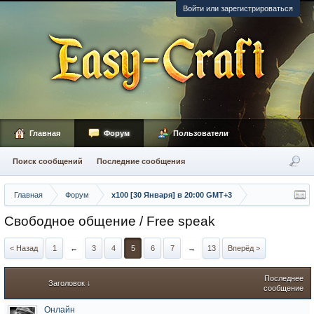
Войти или зарегистрироваться
Главная
Форум
Пользователи
Поиск сообщений
Последние сообщения
Главная
Форум
х100 [30 Января] в 20:00 GMT+3
Свободное общение / Free speak
< Назад
1
←
3
4
5
6
7
→
13
Вперёд >
Последнее
Заголовок ↓
сообщение
Онлайн