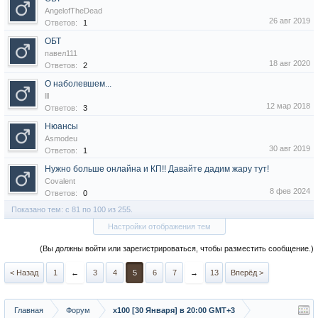
AngelofTheDead
26 авг 2019
Ответов:
1
ОБТ
павел111
18 авг 2020
Ответов:
2
О наболевшем...
lll
12 мар 2018
Ответов:
3
Нюансы
Asmodeu
30 авг 2019
Ответов:
1
Нужно больше онлайна и КП!! Давайте дадим жару тут!
Covalent
8 фев 2024
Ответов:
0
Показано тем: с 81 по 100 из 255.
Настройки отображения тем
(Вы должны войти или зарегистрироваться, чтобы разместить сообщение.)
< Назад
1
←
3
4
5
6
7
→
13
Вперёд >
Главная
Форум
х100 [30 Января] в 20:00 GMT+3