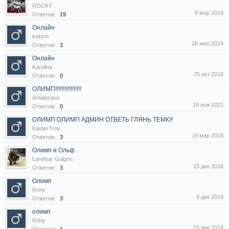
ROCKY
9 мар 2018
Ответов:
19
Онлайн
kekich
28 июл 2024
Ответов:
3
Онлайн
Karolina
25 окт 2018
Ответов:
0
ОЛИМП!!!!!!!!!!!!!!!!!
Amaterasu
18 ноя 2021
Ответов:
0
ОЛИМП ОЛИМП АДМИН ОТВЕТЬ ГЛЯНЬ ТЕМКУ
KasterTroy
16 мар 2018
Ответов:
3
Олимп и Ольф
Larethar Gulgrin
15 дек 2018
Ответов:
3
Олимп
Rony
8 дек 2018
Ответов:
3
олимп
Rony
15 дек 2018