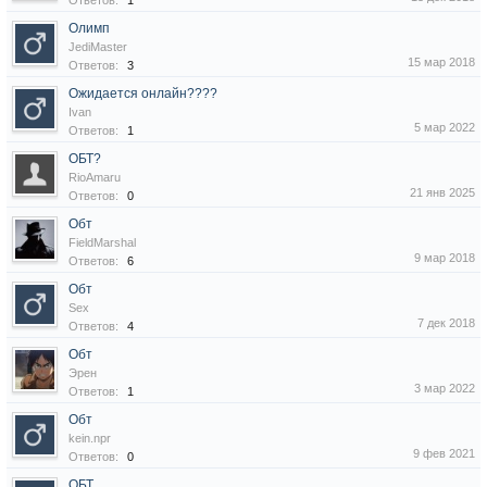
Ответов:
1
Олимп
JediMaster
15 мар 2018
Ответов:
3
Ожидается онлайн????
Ivan
5 мар 2022
Ответов:
1
ОБТ?
RioAmaru
21 янв 2025
Ответов:
0
Обт
FieldMarshal
9 мар 2018
Ответов:
6
Обт
Sex
7 дек 2018
Ответов:
4
Обт
Эрен
3 мар 2022
Ответов:
1
Обт
kein.npr
9 фев 2021
Ответов:
0
ОБТ