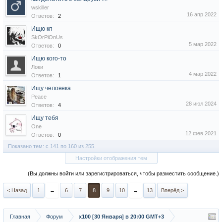
wskiller
16 апр 2022
Ответов:
2
Ищю кп
SkOrPiOnUs
5 мар 2022
Ответов:
0
Ищю кого-то
Локи
4 мар 2022
Ответов:
1
Ищу человека
Peace
28 июл 2024
Ответов:
4
Ищу тебя
One
12 фев 2021
Ответов:
0
Показано тем: с 141 по 160 из 255.
Настройки отображения тем
(Вы должны войти или зарегистрироваться, чтобы разместить сообщение.)
< Назад
1
←
6
7
8
9
10
→
13
Вперёд >
Главная
Форум
х100 [30 Января] в 20:00 GMT+3