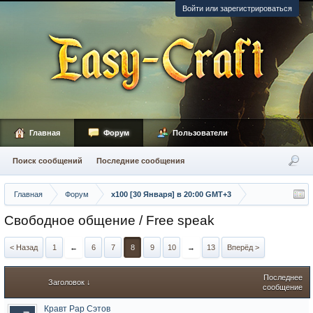
Войти или зарегистрироваться
Главная
Форум
Пользователи
Поиск сообщений
Последние сообщения
Главная
Форум
х100 [30 Января] в 20:00 GMT+3
Свободное общение / Free speak
< Назад
1
←
6
7
8
9
10
→
13
Вперёд >
Последнее
Заголовок ↓
сообщение
Кравт Рар Сэтов