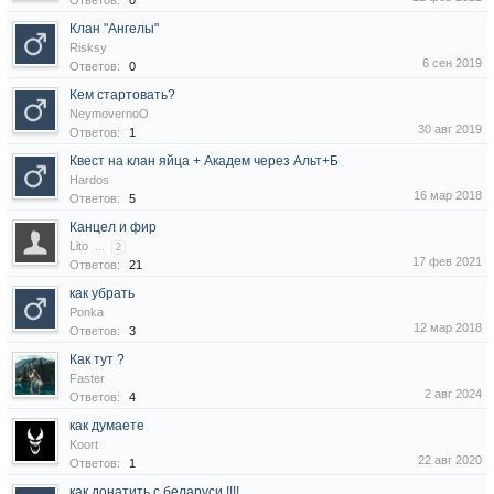
Ответов:
0
Клан "Ангелы"
Risksy
6 сен 2019
Ответов:
0
Кем стартовать?
NeymovernoO
30 авг 2019
Ответов:
1
Квест на клан яйца + Академ через Альт+Б
Hardos
16 мар 2018
Ответов:
5
Канцел и фир
Lito
...
2
17 фев 2021
Ответов:
21
как убрать
Ponka
12 мар 2018
Ответов:
3
Как тут ?
Faster
2 авг 2024
Ответов:
4
как думаете
Koort
22 авг 2020
Ответов:
1
как донатить с беларуси !!!!