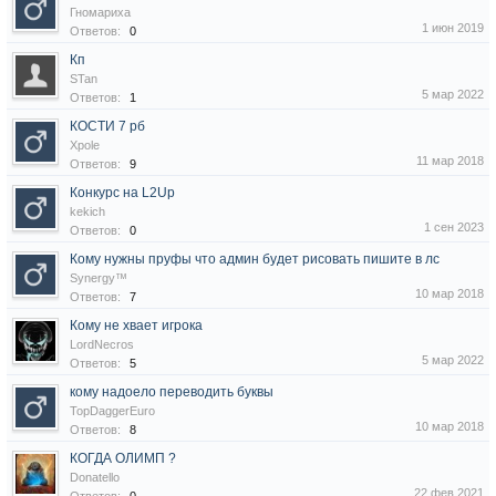
Гномариха
1 июн 2019
Ответов:
0
Кп
STan
5 мар 2022
Ответов:
1
КОСТИ 7 рб
Xpole
11 мар 2018
Ответов:
9
Конкурс на L2Up
kekich
1 сен 2023
Ответов:
0
Кому нужны пруфы что админ будет рисовать пишите в лс
Synergy™
10 мар 2018
Ответов:
7
Кому не хвает игрока
LordNecros
5 мар 2022
Ответов:
5
кому надоело переводить буквы
TopDaggerEuro
10 мар 2018
Ответов:
8
КОГДА ОЛИМП ?
Donatello
22 фев 2021