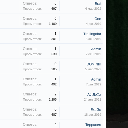
Ответов:
6
Brat
Просмотров:
697
4 мар 2022
Ответов:
6
One
Просмотров:
1.100
4 дек 2019
Ответов:
1
Trollingator
Просмотров:
801
6 сен 2019
Ответов:
1
Admin
Просмотров:
630
2 сен 2019
Ответов:
0
DOMINIK
Просмотров:
285
5 мар 2022
Ответов:
1
Admin
Просмотров:
492
7 дек 2019
Ответов:
2
AJIJIoXa
Просмотров:
1.295
24 янв 2021
Ответов:
0
ExaGe
Просмотров:
687
18 дек 2019
Ответов:
4
Тиррания