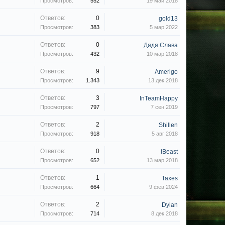
Просмотров:
552
19 май 2018
Ответов:
0
gold13
Просмотров:
383
5 мар 2022
Ответов:
0
Дядя Слава
Просмотров:
432
10 мар 2018
Ответов:
9
Amerigo
Просмотров:
1.343
13 дек 2018
Ответов:
3
InTeamHappy
Просмотров:
797
7 сен 2019
Ответов:
2
Shillen
Просмотров:
918
5 авг 2018
Ответов:
0
iBeast
Просмотров:
652
13 мар 2018
Ответов:
1
Taxes
Просмотров:
664
9 фев 2024
Ответов:
2
Dylan
Просмотров:
714
8 дек 2018