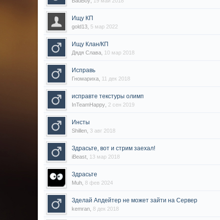
BadBoy
,
19 май 2018
Ищу КП
gold13
,
5 мар 2022
Ищу Клан/КП
Дядя Слава
,
10 мар 2018
Исправь
Гномариха
,
11 дек 2018
исправте текстуры олимп
InTeamHappy
,
2 сен 2019
Инсты
Shillen
,
3 авг 2018
Здрасьте, вот и стрим заехал!
iBeast
,
13 мар 2018
Здрасьте
Muh
,
8 фев 2024
Зделай Апдейтер не может зайти на Сервер
kemran
,
8 дек 2018