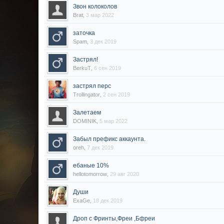
Звон колоколов
Brat
,
3 мар 2022
заточка
Spam
,
3 дек 2019
Застрял!
BerkuT
,
6 сен 2019
застрял перс
Trollingator
,
2 сен 2019
Залетаем
DOMINIK
,
5 мар 2022
Забыл префикс аккаунта.
oreh
,
7 дек 2019
ебаные 10%
hellotomorrow
,
29 авг 2020
Души
ExaGe
,
18 дек 2019
Дроп с Фринты,Фреи ,Бфреи