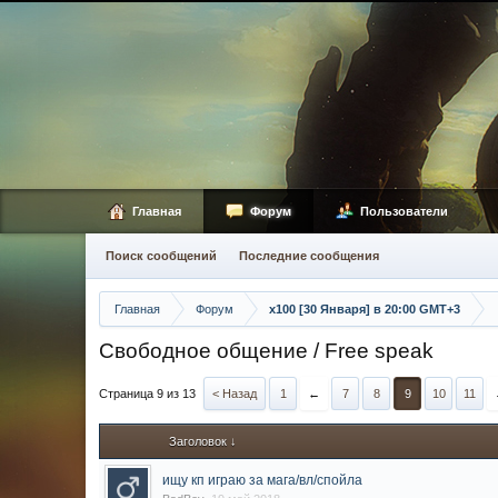
Главная
Форум
Пользователи
Поиск сообщений
Последние сообщения
Главная
Форум
х100 [30 Января] в 20:00 GMT+3
Свободное общение / Free speak
Страница 9 из 13
< Назад
1
←
7
8
9
10
11
Заголовок ↓
ищу кп играю за мага/вл/спойла