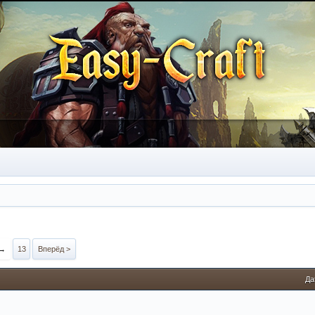
→
13
Вперёд >
Да