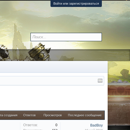
Войти или зарегистрироваться
та создания
Ответов
Просмотров
Последнее сообщение
Ответов:
0
BadBoy