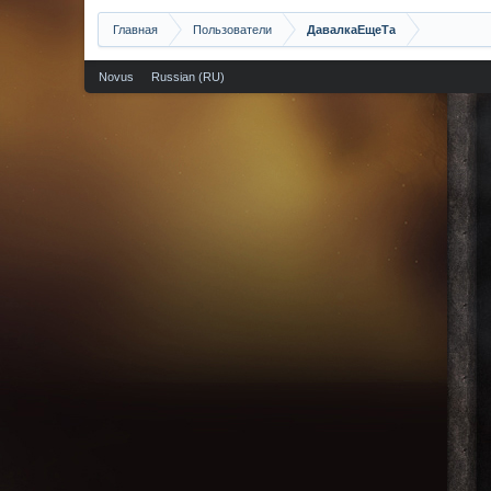
Главная
Пользователи
ДавалкаЕщеТа
Novus
Russian (RU)