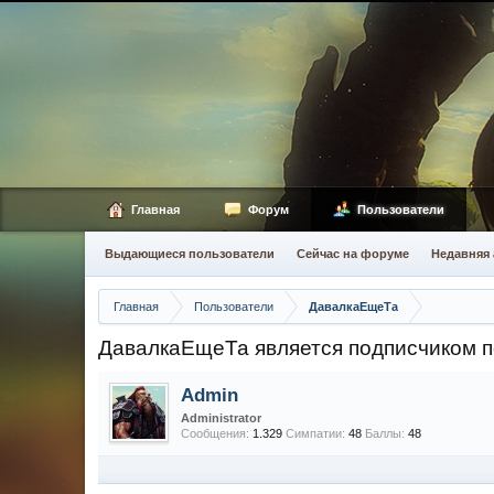
Главная
Форум
Пользователи
Выдающиеся пользователи
Сейчас на форуме
Недавняя 
Главная
Пользователи
ДавалкаЕщеТа
ДавалкаЕщеТа является подписчиком 
Admin
Administrator
Сообщения:
1.329
Симпатии:
48
Баллы:
48