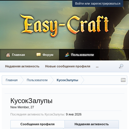
Войти или зарегистрироваться
Главная
Форум
Пользователи
Недавняя активность
Новые сообщения профиля
...
Главная
Пользователи
КусокЗалупы
КусокЗалупы
New Member
, 27
Последняя активность КусокЗалупы:
9 янв 2026
Сообщения профиля
Недавняя активность