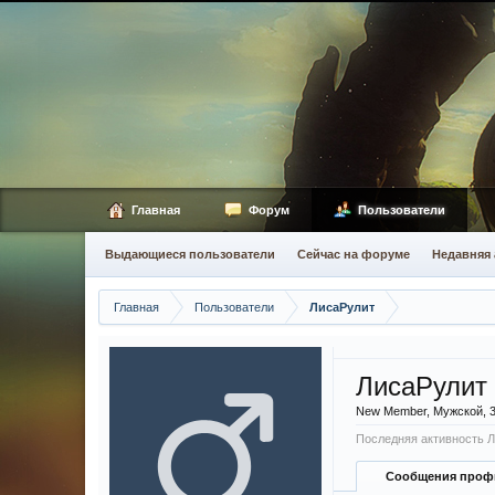
Главная
Форум
Пользователи
Выдающиеся пользователи
Сейчас на форуме
Недавняя 
Главная
Пользователи
ЛисаРулит
ЛисаРулит
New Member
, Мужской, 
Последняя активность Л
Сообщения проф