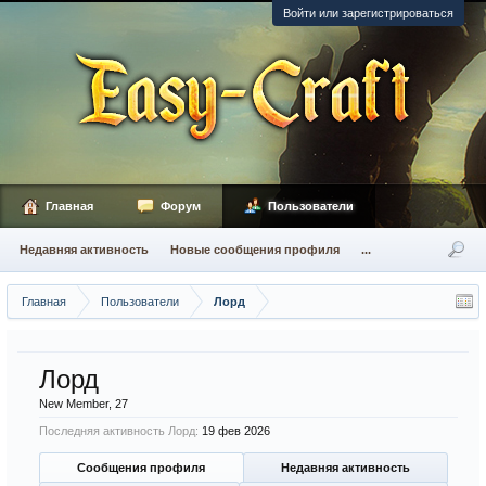
Войти или зарегистрироваться
Главная
Форум
Пользователи
Недавняя активность
Новые сообщения профиля
...
Главная
Пользователи
Лорд
Лорд
New Member
, 27
Последняя активность Лорд:
19 фев 2026
Сообщения профиля
Недавняя активность