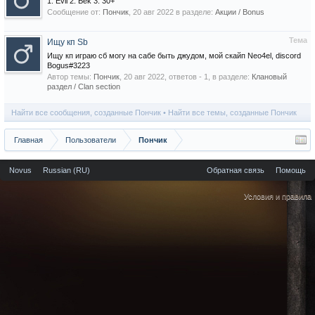
1. Evil 2. Bek 3. 30+
Сообщение от:
Пончик
,
20 авг 2022
в разделе:
Акции / Bonus
Тема
Ищу кп Sb
Ищу кп играю сб могу на сабе быть джудом, мой скайп Neo4el, discord
Bogus#3223
Автор темы:
Пончик
,
20 авг 2022
, ответов - 1, в разделе:
Клановый
раздел / Сlan section
Найти все сообщения, созданные Пончик
Найти все темы, созданные Пончик
Главная
Пользователи
Пончик
Novus
Russian (RU)
Обратная связь
Помощь
Условия и правила