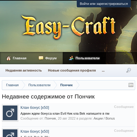
Войти или зарегистрироваться
Главная
Форум
Пользователи
Недавняя активность
Новые сообщения профиля
...
Главная
Пользователи
Пончик
Недавнее содержимое от Пончик
Сообщение
Клан бонус [x50]
Админ ждем бонуса клан Evil Ник кла Bek напишите в пм
Сообщение от:
Пончик
,
20 авг 2022
в разделе:
Акции / Bonus
Сообщение
Клан бонус [x50]