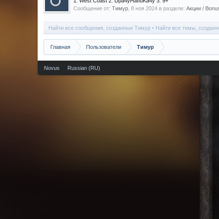
1. West Coast 2. Dpa4yHaIIuKa4y 3. 9+
Сообщение от:
Тимур
,
8 ноя 2024
в разделе:
Акции / Bonu
Найти все сообщения, созданные Тимур
Найти все темы, создан
Главная
Пользователи
Тимур
Novus
Russian (RU)