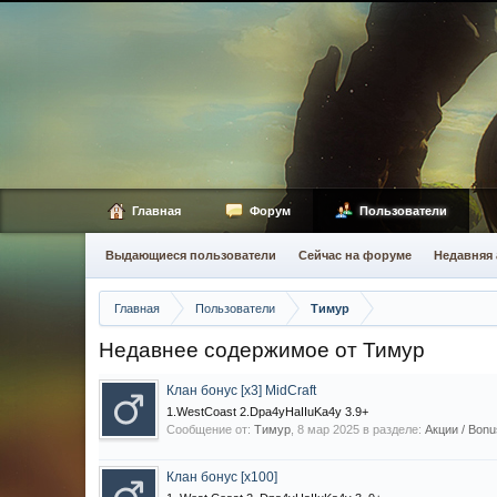
Главная
Форум
Пользователи
Выдающиеся пользователи
Сейчас на форуме
Недавняя 
Главная
Пользователи
Тимур
Недавнее содержимое от Тимур
Клан бонус [x3] MidCraft
1.WestCoast 2.Dpa4yHaIIuKa4y 3.9+
Сообщение от:
Тимур
,
8 мар 2025
в разделе:
Акции / Bonu
Клан бонус [x100]