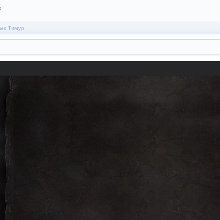
s
ные Тимур