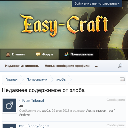
Войти или зарегистрироваться
Главная
Форум
Пользователи
Недавняя активность
Новые сообщения профиля
...
Главная
Пользователи
злоба
Недавнее содержимое от злоба
Сообщение
-=Клан Tribunal
Ап
Сообщение от:
злоба
,
29 июн 2018
в разделе:
Архив старых тем /
Archive
Сообщение
клан BloodyAngels