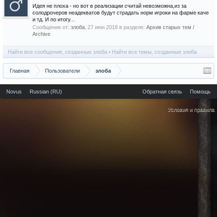
Идея не плоха - но вот в реализации считай невозможна,из за
солодрочеров неадекватов будут страдать норм игроки на фарме каче
и тд. И по итогу...
Сообщение от:
злоба
,
27 июн 2018
в разделе:
Архив старых тем /
Archive
Найти все сообщения, созданные злоба
Найти все темы, созданные злоба
Главная
Пользователи
злоба
Novus
Russian (RU)
Обратная связь
Помощь
Условия и правила