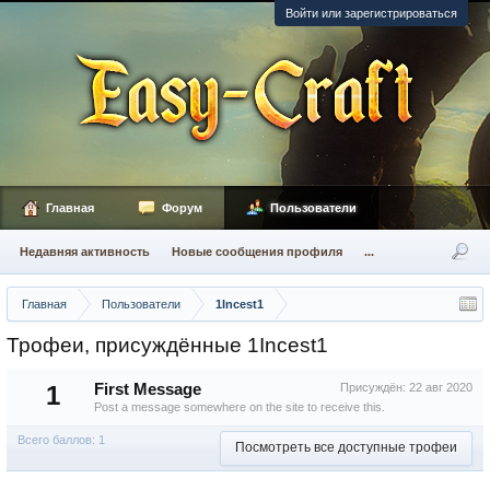
Войти или зарегистрироваться
Главная
Форум
Пользователи
Недавняя активность
Новые сообщения профиля
...
Главная
Пользователи
1Incest1
Трофеи, присуждённые 1Incest1
1
First Message
Присуждён:
22 авг 2020
Post a message somewhere on the site to receive this.
Всего баллов: 1
Посмотреть все доступные трофеи