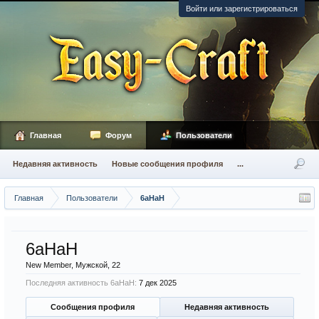
Войти или зарегистрироваться
Главная
Форум
Пользователи
Недавняя активность
Новые сообщения профиля
...
Главная
Пользователи
6aHaH
6aHaH
New Member
, Мужской, 22
Последняя активность 6aHaH:
7 дек 2025
Сообщения профиля
Недавняя активность