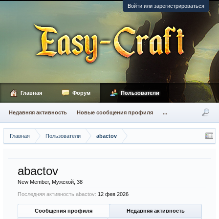
Войти или зарегистрироваться
Главная
Форум
Пользователи
Недавняя активность
Новые сообщения профиля
...
Главная
Пользователи
abactov
abactov
New Member
, Мужской, 38
Последняя активность abactov:
12 фев 2026
Сообщения профиля
Недавняя активность