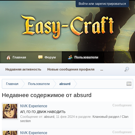
Войти или зарегистрироваться
Главная
Форум
Пользователи
Недавняя активность
Новые сообщения профиля
...
Главная
Пользователи
absurd
Недавнее содержимое от absurd
Сообщение
NVK Experience
АП, ГО ГО ДВИЖ НАВОДИТЬ
Сообщение от:
absurd
,
11 фев 2024
в разделе:
Клановый раздел / Сlan
section
Сообщение
NVK Experience