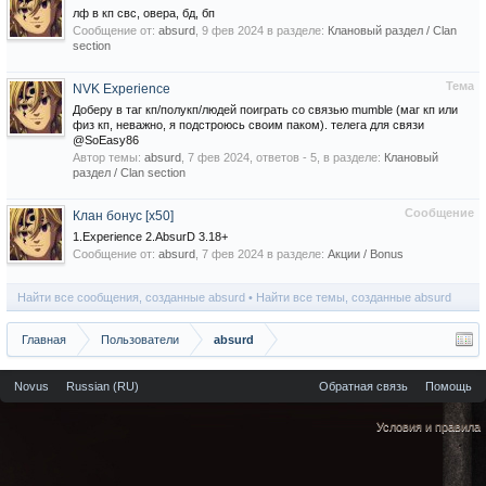
лф в кп свс, овера, бд, бп
Сообщение от:
absurd
,
9 фев 2024
в разделе:
Клановый раздел / Сlan
section
Тема
NVK Experience
Доберу в таг кп/полукп/людей поиграть со связью mumble (маг кп или
физ кп, неважно, я подстроюсь своим паком). телега для связи
@SoEasy86
Автор темы:
absurd
,
7 фев 2024
, ответов - 5, в разделе:
Клановый
раздел / Сlan section
Сообщение
Клан бонус [x50]
1.Experience 2.AbsurD 3.18+
Сообщение от:
absurd
,
7 фев 2024
в разделе:
Акции / Bonus
Найти все сообщения, созданные absurd
Найти все темы, созданные absurd
Главная
Пользователи
absurd
Novus
Russian (RU)
Обратная связь
Помощь
Условия и правила