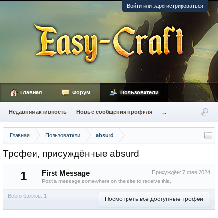
Войти или зарегистрироваться
Главная
Форум
Пользователи
Недавняя активность
Новые сообщения профиля
...
Главная
Пользователи
absurd
Трофеи, присуждённые absurd
1
First Message
Присуждён:
7 фев 2024
Post a message somewhere on the site to receive this.
Всего баллов: 1
Посмотреть все доступные трофеи