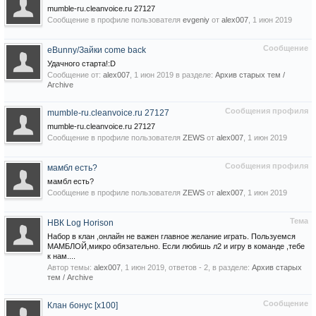
mumble-ru.cleanvoice.ru 27127
Сообщение в профиле пользователя
evgeniy
от
alex007
,
1 июн 2019
Сообщение
eBunny/Зайки come back
Удачного старта!:D
Сообщение от:
alex007
,
1 июн 2019
в разделе:
Архив старых тем /
Archive
Сообщения профиля
mumble-ru.cleanvoice.ru 27127
mumble-ru.cleanvoice.ru 27127
Сообщение в профиле пользователя
ZEWS
от
alex007
,
1 июн 2019
Сообщения профиля
мамбл есть?
мамбл есть?
Сообщение в профиле пользователя
ZEWS
от
alex007
,
1 июн 2019
Тема
НВК Log Horison
Набор в клан ,онлайн не важен главное желание играть. Пользуемся
МАМБЛОЙ,микро обязательно. Если любишь л2 и игру в команде ,тебе
к нам....
Автор темы:
alex007
,
1 июн 2019
, ответов - 2, в разделе:
Архив старых
тем / Archive
Сообщение
Клан бонус [x100]