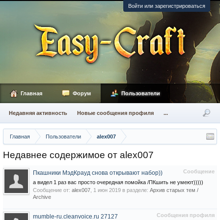
Войти или зарегистрироваться
Главная
Форум
Пользователи
Недавняя активность
Новые сообщения профиля
...
Главная
Пользователи
alex007
Недавнее содержимое от alex007
Сообщение
Пкашники МэдКрауд снова открывают набор))
а видел 1 раз вас просто очередная помойка /ПКшить не умеют)))))
Сообщение от:
alex007
,
1 июн 2019
в разделе:
Архив старых тем /
Archive
Сообщения профиля
mumble-ru.cleanvoice.ru 27127