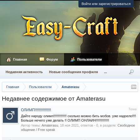
Войти или зарегистрироваться
Главная
Форум
Пользователи
Недавняя активность
Новые сообщения профиля
...
Главная
Пользователи
Amaterasu
Недавнее содержимое от Amaterasu
Тема
ОЛИМП!!!!!!!!!!!!!!!!!
Дайте народу олимп!!!!!!!!!!!!!! сколько можно бить мобов. уже надоело!!!!
Больше нечего уже делать !! ОЛИМП ОНЛАИН!!!!!!!!!!!!!!
Автор темы:
Amaterasu
,
18 ноя 2021
, ответов - 0, в разделе:
Свободное
общение / Free speak