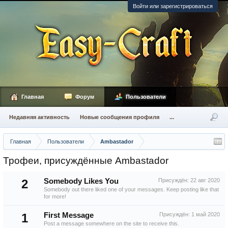
Войти или зарегистрироваться
Главная
Форум
Пользователи
Недавняя активность
Новые сообщения профиля
...
Главная
Пользователи
Ambastador
Трофеи, присуждённые Ambastador
2
Somebody Likes You
Присуждён:
22 авг 2020
Somebody out there liked one of your messages. Keep posting like that
for more!
1
First Message
Присуждён:
1 май 2020
Post a message somewhere on the site to receive this.