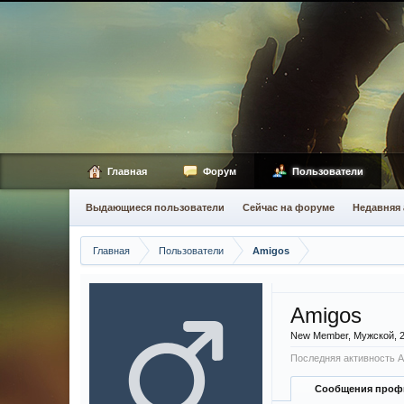
Главная
Форум
Пользователи
Выдающиеся пользователи
Сейчас на форуме
Недавняя 
Главная
Пользователи
Amigos
Amigos
New Member
, Мужской, 
Последняя активность A
Сообщения проф