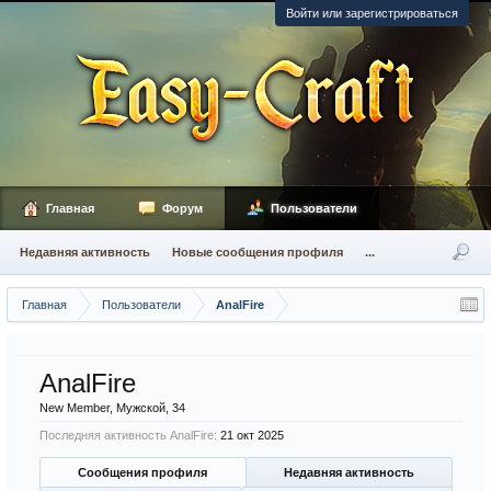
Войти или зарегистрироваться
Главная
Форум
Пользователи
Недавняя активность
Новые сообщения профиля
...
Главная
Пользователи
AnalFire
AnalFire
New Member
, Мужской, 34
Последняя активность AnalFire:
21 окт 2025
Сообщения профиля
Недавняя активность