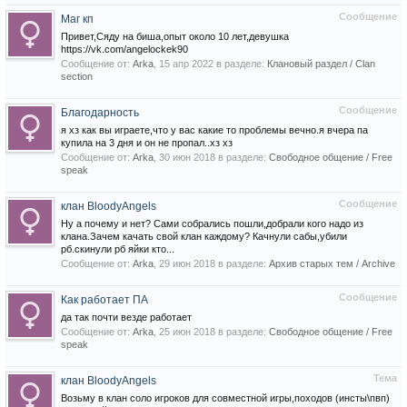
Сообщение
Маг кп
Привет,Сяду на биша,опыт около 10 лет,девушка
https://vk.com/angelockek90
Сообщение от:
Arka
,
15 апр 2022
в разделе:
Клановый раздел / Сlan
section
Сообщение
Благодарность
я хз как вы играете,что у вас какие то проблемы вечно.я вчера па
купила на 3 дня и он не пропал..хз хз
Сообщение от:
Arka
,
30 июн 2018
в разделе:
Свободное общение / Free
speak
Сообщение
клан BloodyAngels
Ну а почему и нет? Сами собрались пошли,добрали кого надо из
клана.Зачем качать свой клан каждому? Качнули сабы,убили
рб.скинули рб яйки кто...
Сообщение от:
Arka
,
29 июн 2018
в разделе:
Архив старых тем / Archive
Сообщение
Как работает ПА
да так почти везде работает
Сообщение от:
Arka
,
25 июн 2018
в разделе:
Свободное общение / Free
speak
Тема
клан BloodyAngels
Возьму в клан соло игроков для совместной игры,походов (инсты\пвп)