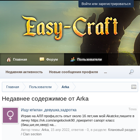
Войти или зарегистрироваться
Главная
Форум
Пользователи
Недавняя активность
Новые сообщения профиля
...
Главная
Пользователи
Arka
Недавнее содержимое от Arka
Тема
Ищу кп\клан ,девушка,задротка
Играю на АЛЛ профа,есть опыт около 16 лет,ник мой Akatcke,пишите в
личку https://vk.com/angelockek90 ,приоритет сапорт класс
(биш,ше,ее,овер) на...
Автор темы:
Arka
,
15 апр 2022
, ответов - 0, в разделе:
Клановый раздел
/ Сlan section