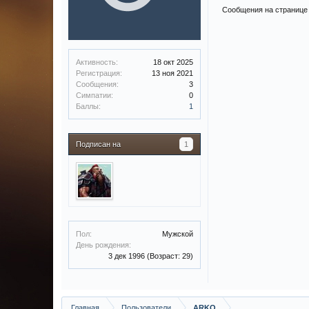
Сообщения на странице
Активность:
18 окт 2025
Регистрация:
13 ноя 2021
Сообщения:
3
Симпатии:
0
Баллы:
1
Подписан на
1
Пол:
Мужской
День рождения:
3 дек 1996
(Возраст: 29)
Главная
Пользователи
ARKO