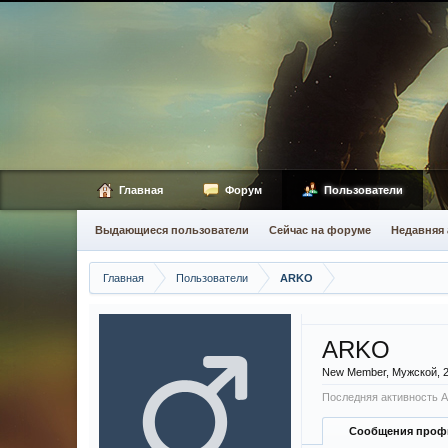
Главная
Форум
Пользователи
Выдающиеся пользователи
Сейчас на форуме
Недавняя 
Главная
Пользователи
ARKO
ARKO
New Member
, Мужской, 
Последняя активность 
Сообщения проф