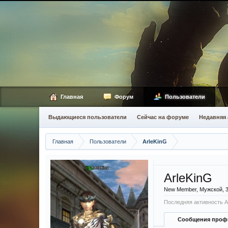
Главная
Форум
Пользователи
Выдающиеся пользователи
Сейчас на форуме
Недавняя 
Главная
Пользователи
ArleKinG
ArleKinG
New Member
, Мужской, 
Последняя активность A
Сообщения проф