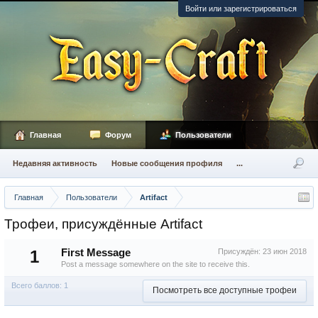
Войти или зарегистрироваться
Главная
Форум
Пользователи
Недавняя активность
Новые сообщения профиля
...
Главная
Пользователи
Artifact
Трофеи, присуждённые Artifact
1
First Message
Присуждён:
23 июн 2018
Post a message somewhere on the site to receive this.
Всего баллов: 1
Посмотреть все доступные трофеи