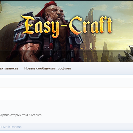
активность
Новые сообщения профиля
:
Архив старых тем / Archive
анные b1mboss