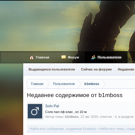
Главная
Форум
Пользователи
Выдающиеся пользователи
Сейчас на форуме
Недавняя 
Главная
Пользователи
b1mboss
Недавнее содержимое от b1mboss
Solo Pal
Соло пал лф клан , кп 10-м
Автор темы:
b1mboss
,
22 авг 2020
, ответов - 4, в разделе
Найти все сообщения, созданные b1mboss
Найти все темы, созд